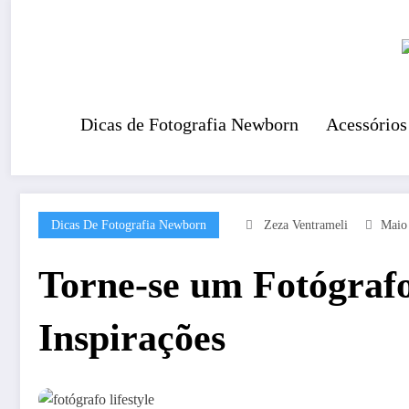
Pular
para
o
conteúdo
Dicas de Fotografia Newborn
Acessórios
Dicas De Fotografia Newborn
Zeza Ventrameli
Maio
Torne-se um Fotógrafo 
Inspirações