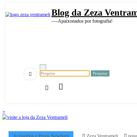
Pular
Blog da Zeza Ventram
para
o
—-Apaixonados por fotografia!
conteúdo
×
×
Acessórios e Props Newborn
Zeza Ventrameli
nov