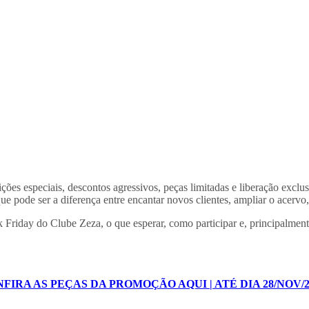
ões especiais, descontos agressivos, peças limitadas e liberação exclu
que pode ser a diferença entre encantar novos clientes, ampliar o acervo,
 Friday do Clube Zeza, o que esperar, como participar e, principalmen
FIRA AS PEÇAS DA PROMOÇÃO AQUI | ATÉ DIA 28/NOV/2