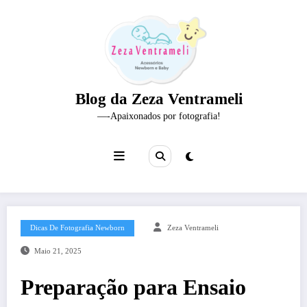
Pular
para
o
conteúdo
Blog da Zeza Ventrameli
—-Apaixonados por fotografia!
Dicas De Fotografia Newborn
Zeza Ventrameli
Maio 21, 2025
Preparação para Ensaio