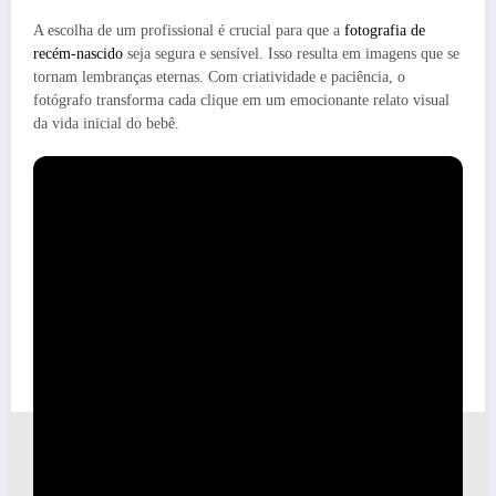
A escolha de um profissional é crucial para que a
fotografia de
recém-nascido
seja segura e sensível. Isso resulta em imagens que se
tornam lembranças eternas. Com criatividade e paciência, o
fotógrafo transforma cada clique em um emocionante relato visual
da vida inicial do bebê.