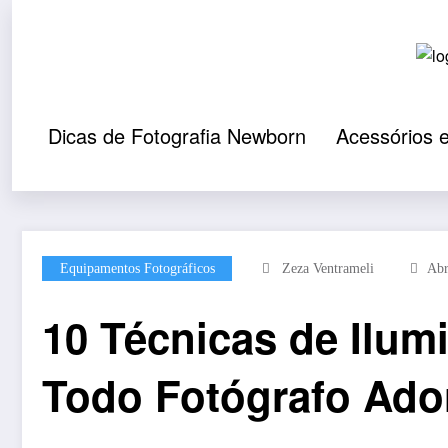
Pular
para
o
conteúdo
Dicas de Fotografia Newborn
Acessórios 
Equipamentos Fotográficos
Zeza Ventrameli
Abr
10 Técnicas de Ilum
Todo Fotógrafo Ado