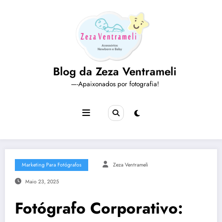
Pular
para
o
conteúdo
Blog da Zeza Ventrameli
—-Apaixonados por fotografia!
Marketing Para Fotógrafos
Zeza Ventrameli
Maio 23, 2025
Fotógrafo Corporativo: