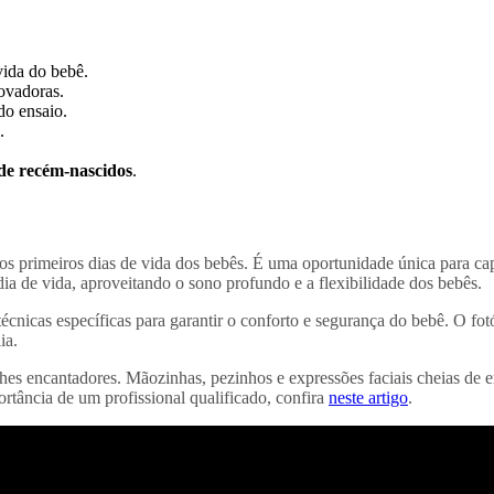
vida do bebê.
novadoras.
do ensaio.
.
 de recém-nascidos
.
 os primeiros dias de vida dos bebês. É uma oportunidade única para capt
dia de vida, aproveitando o sono profundo e a flexibilidade dos bebês.
 técnicas específicas para garantir o conforto e segurança do bebê. O fo
ia.
hes encantadores. Mãozinhas, pezinhos e expressões faciais cheias de 
ortância de um profissional qualificado, confira
neste artigo
.