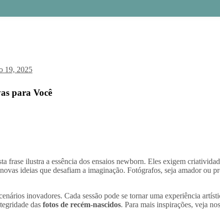
o 19, 2025
vas para Você
 Esta frase ilustra a essência dos ensaios newborn. Eles exigem criativi
as ideias que desafiam a imaginação. Fotógrafos, seja amador ou profi
enários inovadores. Cada sessão pode se tornar uma experiência artístic
ntegridade das
fotos de recém-nascidos
. Para mais inspirações, veja no