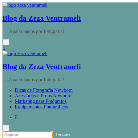
Pular
para
o
Blog da Zeza Ventrameli
conteúdo
—-Apaixonados por fotografia!
Blog da Zeza Ventrameli
—-Apaixonados por fotografia!
Dicas de Fotografia Newborn
Acessórios e Props Newborn
Marketing para Fotógrafos
Equipamentos Fotográficos
×