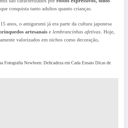
mis são caracterizados por
rostos expressivos, olhos
ue conquista tanto adultos quanto crianças.
15 anos, o amigurumi já era parte da cultura japonesa
brinquedos artesanais
e
lembrancinhas afetivas
. Hoje,
amente valorizados em nichos como decoração,