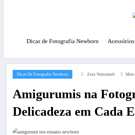
Pular
para
o
conteúdo
Dicas de Fotografia Newborn
Acessórios
Dicas De Fotografia Newborn
Zeza Ventrameli
Maio
Amigurumis na Fotog
Delicadeza em Cada E