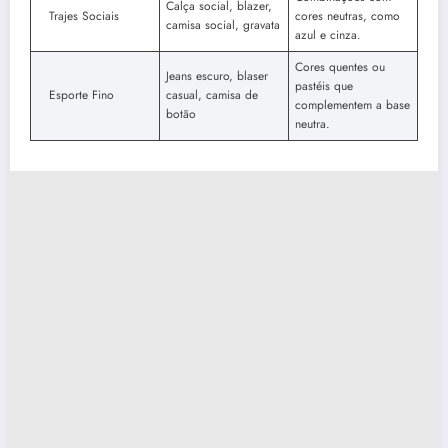
Calça social, blazer,
Trajes Sociais
cores neutras, como
camisa social, gravata
azul e cinza.
Cores quentes ou
Jeans escuro, blaser
pastéis que
Esporte Fino
casual, camisa de
complementem a base
botão
neutra.