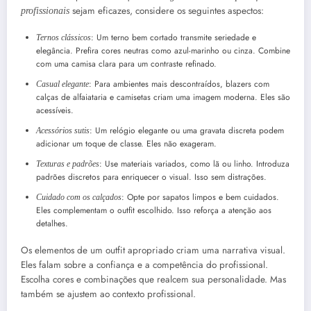
sejam eficazes, considere os seguintes aspectos:
profissionais
: Um terno bem cortado transmite seriedade e
Ternos clássicos
elegância. Prefira cores neutras como azul-marinho ou cinza. Combine
com uma camisa clara para um contraste refinado.
: Para ambientes mais descontraídos, blazers com
Casual elegante
calças de alfaiataria e camisetas criam uma imagem moderna. Eles são
acessíveis.
: Um relógio elegante ou uma gravata discreta podem
Acessórios sutis
adicionar um toque de classe. Eles não exageram.
: Use materiais variados, como lã ou linho. Introduza
Texturas e padrões
padrões discretos para enriquecer o visual. Isso sem distrações.
: Opte por sapatos limpos e bem cuidados.
Cuidado com os calçados
Eles complementam o outfit escolhido. Isso reforça a atenção aos
detalhes.
Os elementos de um outfit apropriado criam uma narrativa visual.
Eles falam sobre a confiança e a competência do profissional.
Escolha cores e combinações que realcem sua personalidade. Mas
também se ajustem ao contexto profissional.