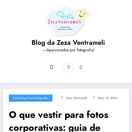
Pular
para
o
conteúdo
Blog da Zeza Ventrameli
—-Apaixonados por fotografia!
Marketing Para Fotógrafos
Zeza Ventrameli
Maio 15, 2025
O que vestir para fotos
corporativas: guia de