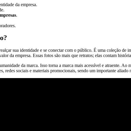
dentidade da empresa.
de.
empresas
.
radores.
vo?
realçar sua identidade e se conectar com o público. É uma coleção de im
alor da empresa. Essas fotos são mais que retratos; elas contam histór
humanidade da marca. Isso torna a marca mais acessível e atraente. Ao m
es, redes sociais e materiais promocionais, sendo um importante aliado 