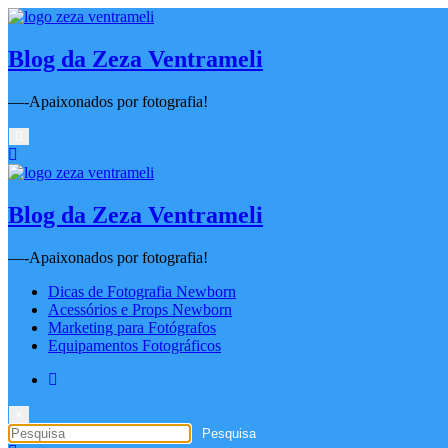
Pular
para
o
Blog da Zeza Ventrameli
conteúdo
—-Apaixonados por fotografia!
Blog da Zeza Ventrameli
—-Apaixonados por fotografia!
Dicas de Fotografia Newborn
Acessórios e Props Newborn
Marketing para Fotógrafos
Equipamentos Fotográficos
×