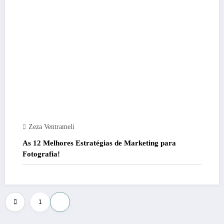
Zeza Ventrameli
As 12 Melhores Estratégias de Marketing para
Fotografia!
Paginação
1
2
de