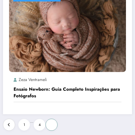
Zeza Ventrameli
Ensaio Newborn: Guia Completo Inspirações para
Fotógrafos
Paginação
…
1
4
5
de