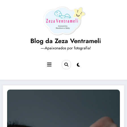
Pular
para
o
conteúdo
Blog da Zeza Ventrameli
—-Apaixonados por fotografia!